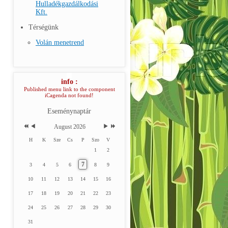
Hulladékgazdálkodási
Kft.
Térségünk
Volán menetrend
info :
Published menu link to the component
iCagenda not found!
Eseménynaptár
August 2026
H
K
Sze
Cs
P
Szo
V
1
2
7
3
4
5
6
8
9
10
11
12
13
14
15
16
17
18
19
20
21
22
23
24
25
26
27
28
29
30
31