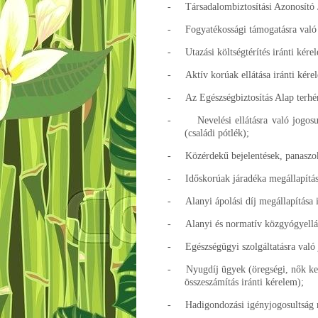
-
Társadalombiztosítási Azonosító J
-
Fogyatékossági támogatásra való 
-
Utazási költségtérítés iránti kére
-
Aktív korúak ellátása iránti kére
-
Az Egészségbiztosítás Alap terhé
-
Nevelési ellátásra való jogos
(családi pótlék);
-
Közérdekű bejelentések, panaszok
-
Időskorúak járadéka megállapítás
-
Alanyi ápolási díj megállapítása 
-
Alanyi és normatív közgyógyellát
-
Egészségügyi szolgáltatásra való 
-
Nyugdíj ügyek (öregségi, nők ke
összeszámítás iránti kérelem);
-
Hadigondozási igényjogosultság 