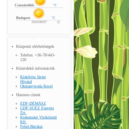
Császártöltés
°C
Budapest
°C
2026/08/07
Központi elérhetőségek
Telefon: +36-78/443-
120
Közérdekű információk
Kiskőrösi Járási
Hivatal
Okmányiroda Kecel
Hasznos címek
EDF-DÉMÁSZ
GDF-SUEZ Energia
Zrt.
Kiskunsági Viziközmű
Kft.
Felső-Bácskai