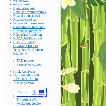
Rendeletek
e-ügyintézés
Nyomtatványok
Helyi adó számlaszámok
Hivatal munkatársai
Közbeszerzési terv
Pályázatok, beszerzések
Császártöltési hírmondó
Hírmondó Archívum
Képgaléria Archívum
KÖZADATKERESŐ
ÜGYFÉLKAPU
OKMÁNYIRODA
Településképi Arculati
Kézikönyv
TAK tervezet
Partneri egyeztetés
Hírek Archívum
FELHALMOZÁSI
TÁMOGATÁSOK
TOP pályázatok
Turisztikai célú
kerékpárút építése