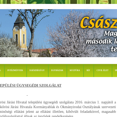
G
INTÉZMÉNYEK
EGÉSZSÉGÜGY
EGYHÁZAK
KULTÚRA
SÉF
CIVIL ÉLET
S
EPÜLÉSI ÜGYSEGÉDI SZOLGÁLAT
ösi Járási Hivatal települési ügysegédi szolgálata 2016. március 1. napjától a
őrösi Járási Hivatala Kormányablak és Okmányirodai Osztályának szervezeti
nőségi ellátást jelent az ellátást illetően, kibővült feladatkörrel, magasabb
gyfélszolgálattal állnak az ügyfelek rendelkezésére.