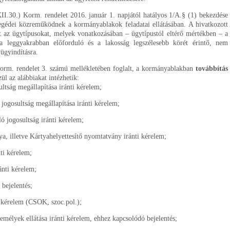
I.30.) Korm. rendelet 2016. január 1. napjától hatályos 1/A.§ (1) bekezdése
ysegédei közreműködnek a kormányablakok feladatai ellátásában. A hivatkozott
at az ügytípusokat, melyek vonatkozásában – ügytípustól eltérő mértékben – a
 leggyakrabban előforduló és a lakosság legszélesebb körét érintő, nem
ügyindításra.
orm. rendelet 3. számú mellékletében foglalt, a kormányablakban
továbbítás
ül az alábbiakat intézhetik:
ltság megállapítása iránti kérelem;
ogosultság megállapítása iránti kérelem;
 jogosultság iránti kérelem;
ya, illetve Kártyahelyettesítő nyomtatvány iránti kérelem;
ti kérelem;
ánti kérelem;
bejelentés;
i kérelem (CSOK, szoc.pol.);
mélyek ellátása iránti kérelem, ehhez kapcsolódó bejelentés;