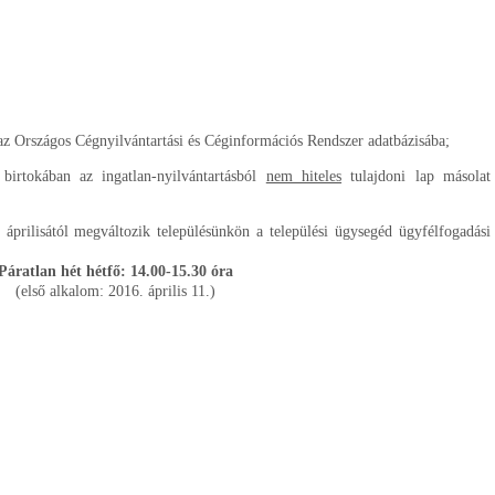
a az Országos Cégnyilvántartási és Céginformációs Rendszer adatbázisába;
 birtokában az ingatlan-nyilvántartásból
nem hiteles
tulajdoni lap másolat
 áprilisától megváltozik településünkön a települési ügysegéd ügyfélfogadási
Páratlan hét hétfő: 14.00-15.30 óra
(első alkalom: 2016. április 11.)