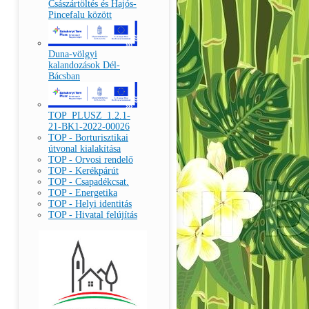
Császártöltés és Hajós-
Pincefalu között
Duna-völgyi
kalandozások Dél-
Bácsban
TOP_PLUSZ_1.2.1-
21-BK1-2022-00026
TOP - Borturisztikai
útvonal kialakítása
TOP - Orvosi rendelő
TOP - Kerékpárút
TOP - Csapadékcsat.
TOP - Energetika
TOP - Helyi identitás
TOP - Hivatal felújítás