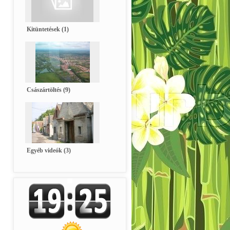
Kitüntetések (1)
Császártöltés (9)
Egyéb videók (3)