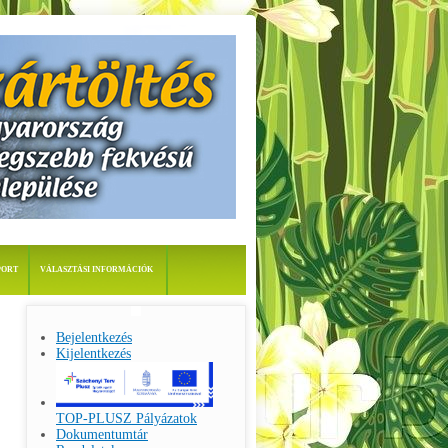
PORT
VÁLASZTÁSI INFORMÁCIÓK
Bejelentkezés
Kijelentkezés
TOP-PLUSZ Pályázatok
Dokumentumtár