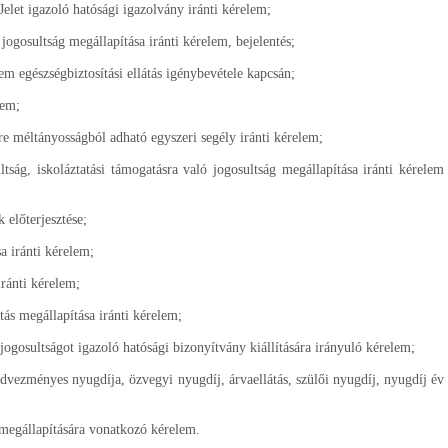
elet igazoló hatósági igazolvány iránti kérelem;
jogosultság megállapítása iránti kérelem, bejelentés;
lem egészségbiztosítási ellátás igénybevétele kapcsán;
lem;
re méltányosságból adható egyszeri segély iránti kérelem;
ultság, iskoláztatási támogatásra való jogosultság megállapítása iránti kérelem
 előterjesztése;
a iránti kérelem;
iránti kérelem;
ás megállapítása iránti kérelem;
jogosultságot igazoló hatósági bizonyítvány kiállítására irányuló kérelem;
dvezményes nyugdíja, özvegyi nyugdíj, árvaellátás, szülői nyugdíj, nyugdíj év
megállapítására vonatkozó kérelem.