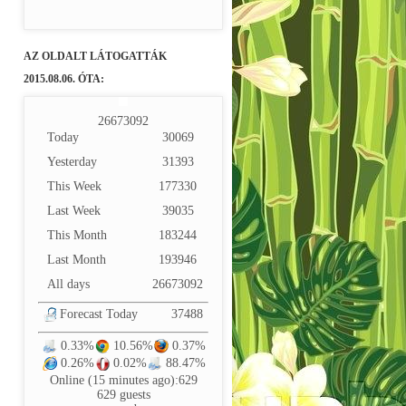
AZ OLDALT LÁTOGATTÁK
2015.08.06. ÓTA:
2
6
6
7
3
0
9
2
Today
30069
Yesterday
31393
This Week
177330
Last Week
39035
This Month
183244
Last Month
193946
All days
26673092
Forecast Today
37488
0.33%
10.56%
0.37%
0.26%
0.02%
88.47%
Online (15 minutes ago):629
629 guests