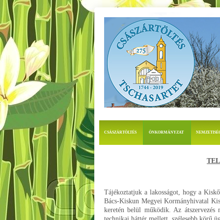
CSÁSZÁRTÖLTÉS
ÖNKORMÁNYZAT
NEMZETISÉ
TEL
Tájékoztatjuk a lakosságot, hogy a Kiskőr
Bács-Kiskun Megyei Kormányhivatal Kisk
keretén belül működik. Az átszervezés mi
technikai háttér mellett, szélesebb körű ü