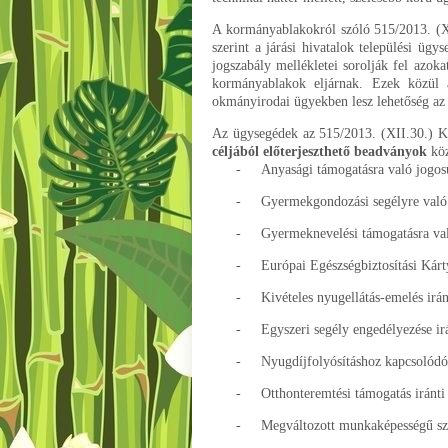
A kormányablakokról szóló 515/2013. (XI
szerint a járási hivatalok települési üg
jogszabály mellékletei sorolják fel azok
kormányablakok eljárnak. Ezek közül a
okmányirodai ügyekben lesz lehetőség az 
Az ügysegédek az 515/2013. (XII.30.) K
céljából előterjeszthető beadványok
köz
-
Anyasági támogatásra való jogosu
-
Gyermekgondozási segélyre való j
-
Gyermeknevelési támogatásra való
-
Európai Egészségbiztosítási Kárt
-
Kivételes nyugellátás-emelés irán
-
Egyszeri segély engedélyezése ir
-
Nyugdíjfolyósításhoz kapcsolódó 
-
Otthonteremtési támogatás iránt
-
Megváltozott munkaképességű sze