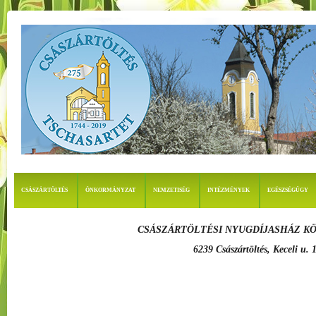
CSÁSZÁRTÖLTÉS
ÖNKORMÁNYZAT
NEMZETISÉG
INTÉZMÉNYEK
EGÉSZSÉGÜGY
CSÁSZÁRTÖLTÉSI NYUGDÍJASHÁZ K
6239 Császártöltés, Keceli u. 