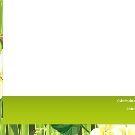
Császártölt
desig