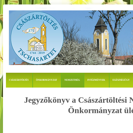
CSÁSZÁRTÖLTÉS
ÖNKORMÁNYZAT
NEMZETISÉG
INTÉZMÉNYEK
EGÉSZSÉGÜGY
Jegyzőkönyv a Császártöltési 
Önkormányzat ülé