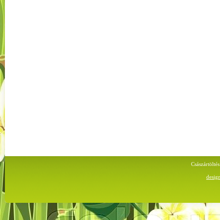
Császártölt
desig