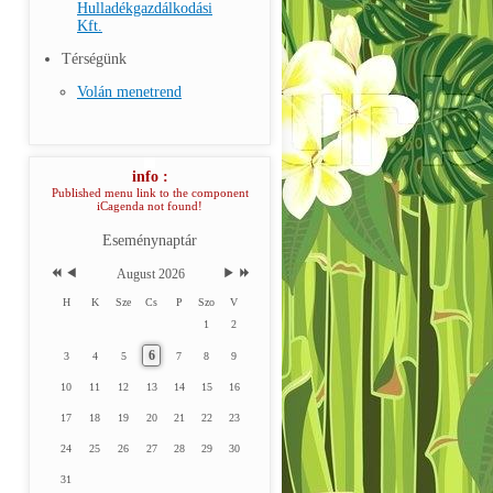
Hulladékgazdálkodási
Kft.
Térségünk
Volán menetrend
info :
Published menu link to the component
iCagenda not found!
Eseménynaptár
August 2026
H
K
Sze
Cs
P
Szo
V
1
2
6
3
4
5
7
8
9
10
11
12
13
14
15
16
17
18
19
20
21
22
23
24
25
26
27
28
29
30
31