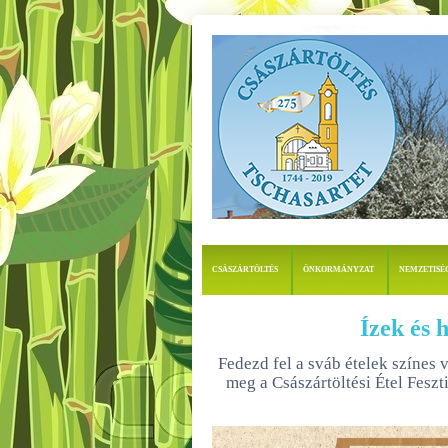
CSÁSZÁRTÖLTÉS
ÖNKORMÁNYZAT
NEMZETISÉ
Ízek és 
Fedezd fel a sváb ételek színes 
meg a Császártöltési Étel Feszt