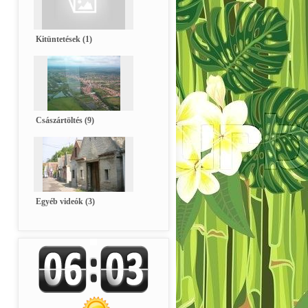
Kitüntetések (1)
Császártöltés (9)
Egyéb videók (3)