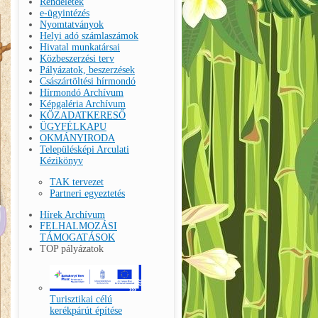
Rendeletek
e-ügyintézés
Nyomtatványok
Helyi adó számlaszámok
Hivatal munkatársai
Közbeszerzési terv
Pályázatok, beszerzések
Császártöltési hírmondó
Hírmondó Archívum
Képgaléria Archívum
KÖZADATKERESŐ
ÜGYFÉLKAPU
OKMÁNYIRODA
Településképi Arculati
Kézikönyv
TAK tervezet
Partneri egyeztetés
Hírek Archívum
FELHALMOZÁSI
TÁMOGATÁSOK
TOP pályázatok
Turisztikai célú
kerékpárút építése