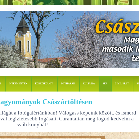
G
INTÉZMÉNYEK
EGÉSZSÉGÜGY
EGYHÁZAK
KULTÚRA
SÉF
CIVIL ÉLET
S
hagyományok Császártöltésen
világát a fotógalériánkban! Válogass képeink között, és ismerd
ivál legízletesebb fogásait. Garantáltan meg fogod kedvelni a
sváb konyhát!