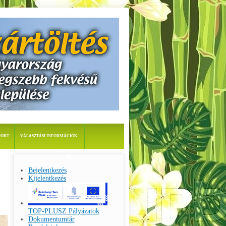
PORT
VÁLASZTÁSI INFORMÁCIÓK
Bejelentkezés
Kijelentkezés
TOP-PLUSZ Pályázatok
Dokumentumtár