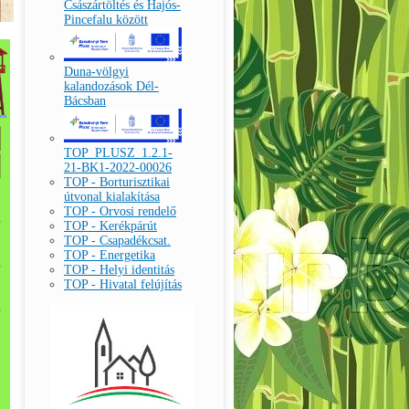
Császártöltés és Hajós-
Pincefalu között
Duna-völgyi
kalandozások Dél-
Bácsban
TOP_PLUSZ_1.2.1-
21-BK1-2022-00026
TOP - Borturisztikai
útvonal kialakítása
TOP - Orvosi rendelő
TOP - Kerékpárút
TOP - Csapadékcsat.
TOP - Energetika
TOP - Helyi identitás
TOP - Hivatal felújítás