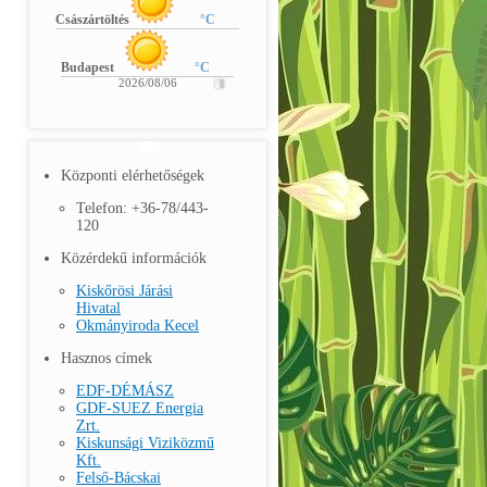
Császártöltés
°C
Budapest
°C
2026/08/06
Központi elérhetőségek
Telefon: +36-78/443-
120
Közérdekű információk
Kiskőrösi Járási
Hivatal
Okmányiroda Kecel
Hasznos címek
EDF-DÉMÁSZ
GDF-SUEZ Energia
Zrt.
Kiskunsági Viziközmű
Kft.
Felső-Bácskai