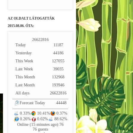
AZ OLDALT LÁTOGATTÁK
2015.08.06. ÓTA:
2
6
6
2
2
8
1
6
Today
11187
Yesterday
44186
This Week
127055
Last Week
39035
This Month
132968
Last Month
193946
All days
26622816
Forecast Today
44448
0.33%
10.41%
0.37%
0.26%
0.02%
88.62%
Online (15 minutes ago):76
76 guests