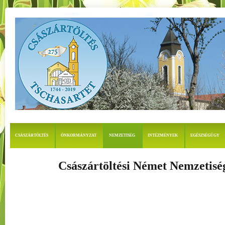
CSÁSZÁRTÖLTÉS
ÖNKORMÁNYZAT
NEMZETISÉG
INTÉZMÉNYEK
EGÉSZSÉGÜGY
Császártöltési Német Nemzetis