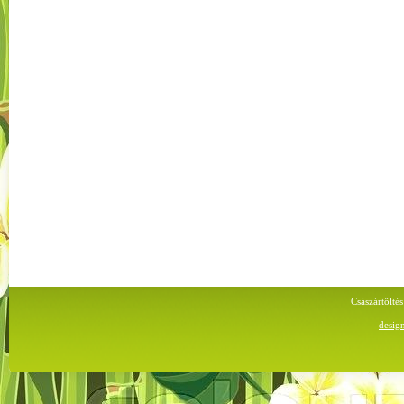
Császártölt
desig