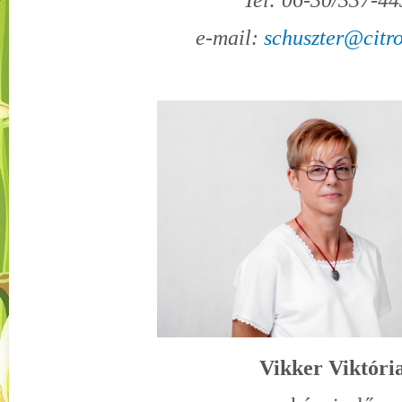
Tel: 06-30/337-4
e-mail:
schuszter@citr
Vikker Viktóri