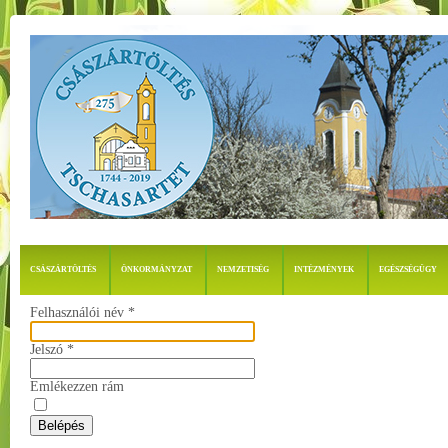
CSÁSZÁRTÖLTÉS
ÖNKORMÁNYZAT
NEMZETISÉG
INTÉZMÉNYEK
EGÉSZSÉGÜGY
Felhasználói név
*
Jelszó
*
Emlékezzen rám
Belépés