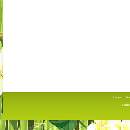
Császártölt
desig