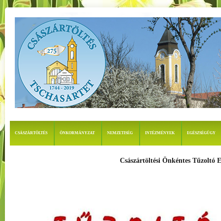
CSÁSZÁRTÖLTÉS
ÖNKORMÁNYZAT
NEMZETISÉG
INTÉZMÉNYEK
EGÉSZSÉGÜGY
Császártöltési Önkéntes Tűzoltó E