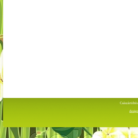
Császártölt
desig