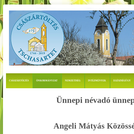
CSÁSZÁRTÖLTÉS
ÖNKORMÁNYZAT
NEMZETISÉG
INTÉZMÉNYEK
EGÉSZSÉGÜGY
Ünnepi névadó ünnep
Angeli Mátyás Közöss