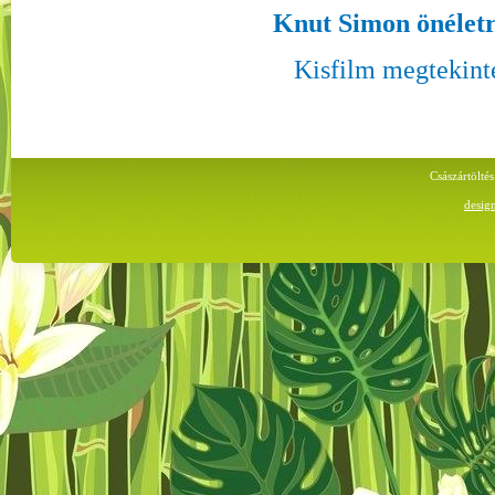
Knut Simon önélet
Kisfilm megtekint
Császártölt
desig