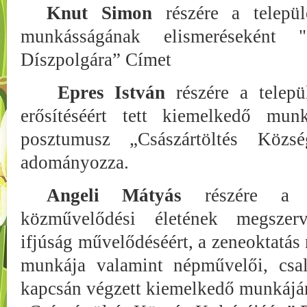
Knut Simon
részére a települé
munkásságának elismeréseként "
Díszpolgára” Címet
Epres István
részére a telepü
erősítéséért tett kiemelkedő munk
posztumusz „Császártöltés Közsé
adományozza.
Angeli Mátyás
részére a tel
közművelődési életének megszerv
ifjúság művelődéséért, a zeneoktatás 
munkája valamint népművelői, csal
kapcsán végzett kiemelkedő munkájá