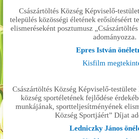
Császártöltés Község Képviselő-testület
település közösségi életének erősítéséért
elismeréseként posztumusz „Császártöltés
adományozza.
Epres István önélet
Kisfilm megtekint
Császártöltés Község Képviselő-testülete
község sportéletének fejlődése érdekéb
munkájának, sportteljesítményének elism
Község Sportjáért” Díjat 
Ledniczky János önél