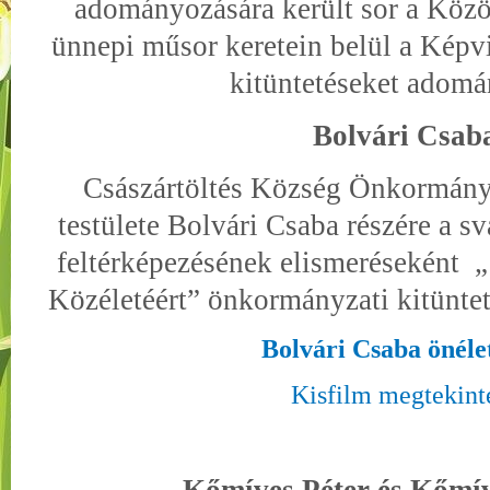
adományozására került sor a Köz
ünnepi műsor keretein belül a Képvis
kitüntetéseket adomá
Bolvári Csab
Császártöltés Község Önkormány
testülete Bolvári Csaba részére a s
feltérképezésének elismeréseként
„
Közéletéért” önkormányzati kitünte
Bolvári Csaba önéle
Kisfilm megtekint