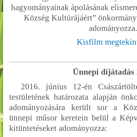
hagyományainak ápolásának elismer
Község Kultúrájáért” önkormányz
adományozza
Kisfilm megtekin
Ünnepi díjátadás
2016. június 12-én Császártöl
testületének határozata alapján önk
adományozására került sor a Kö
ünnepi műsor keretein belül a Képvi
kitüntetéseket adományozza: