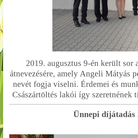
2019. augusztus 9-én került sor
átnevezésére, amely Angeli Mátyás
nevét fogja viselni. Érdemei és mun
Császártöltés lakói így szeretnének t
Ünnepi díjátadás