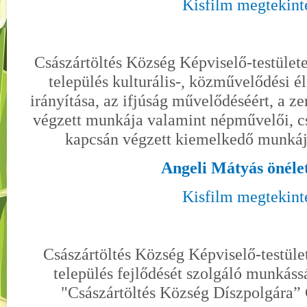
Kisfilm megtekint
Császártöltés Község Képviselő-testület
település kulturális-, közművelődési 
irányítása, az ifjúság művelődéséért, a ze
végzett munkája valamint népművelői, c
kapcsán végzett kiemelkedő munkáj
Angeli Mátyás önéle
Kisfilm megtekint
Császártöltés Község Képviselő-testüle
település fejlődését szolgáló munkás
"Császártöltés Község Díszpolgára