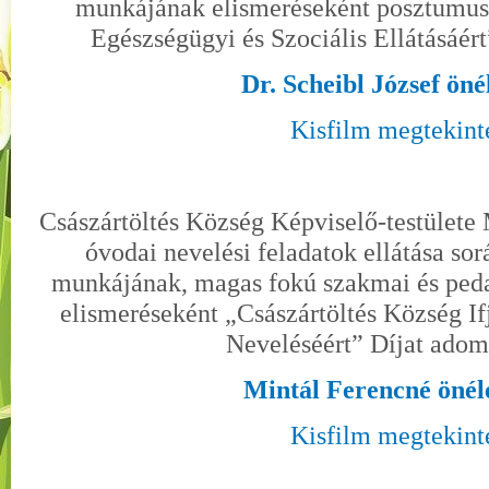
munkájának elismeréseként posztumus
Egészségügyi és Szociális Ellátásáér
Dr. Scheibl József öné
Kisfilm megtekint
Császártöltés Község Képviselő-testülete 
óvodai nevelési feladatok ellátása so
munkájának, magas fokú szakmai és peda
elismeréseként „Császártöltés Község If
Neveléséért” Díjat ado
Mintál Ferencné önél
Kisfilm megtekint