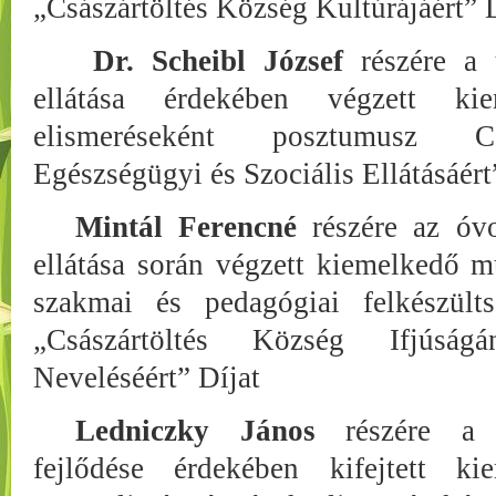
„Császártöltés Község Kultúrájáért” 
Dr. Scheibl József
részére a 
ellátása érdekében végzett ki
elismeréseként posztumusz Cs
Egészségügyi és Szociális Ellátásáért
Mintál Ferencné
részére az óvo
ellátása során végzett kiemelkedő 
szakmai és pedagógiai felkészülts
„Császártöltés Község Ifjúság
Neveléséért” Díjat
Ledniczky János
részére a k
fejlődése érdekében kifejtett k