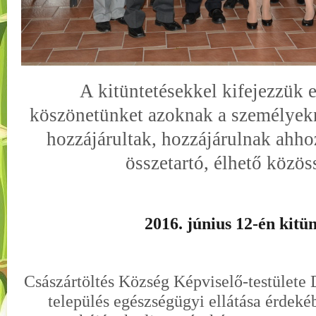
A kitüntetésekkel kifejezzük 
köszönetünket azoknak a személyek
hozzájárultak, hozzájárulnak ahho
összetartó, élhető közös
2016. június 12-én kitün
Császártöltés Község Képviselő-testülete D
település egészségügyi ellátása érdek