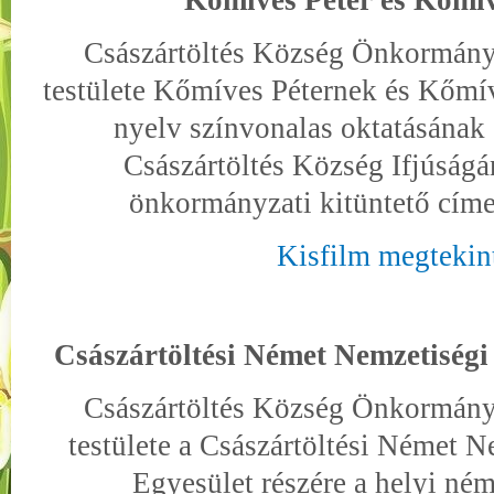
Kőmíves Péter és Kőmív
Császártöltés Község Önkormány
testülete Kőmíves Péternek és Kőmí
nyelv színvonalas oktatásának
Császártöltés Község Ifjúságá
önkormányzati kitüntető cím
Kisfilm megtekin
Császártöltési Német Nemzetiségi
Császártöltés Község Önkormány
testülete a Császártöltési Német N
Egyesület részére a helyi ném