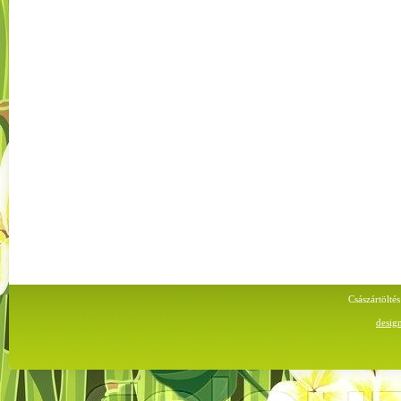
Császártölt
desig