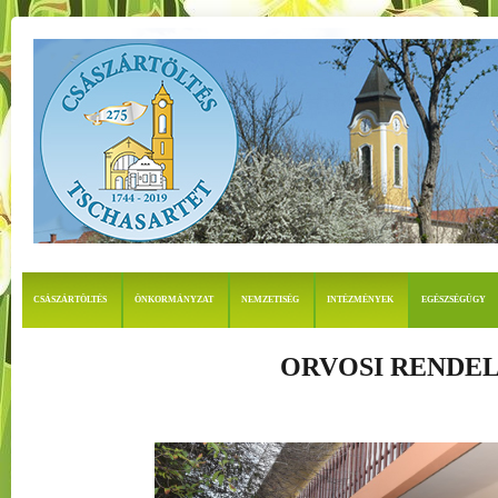
CSÁSZÁRTÖLTÉS
ÖNKORMÁNYZAT
NEMZETISÉG
INTÉZMÉNYEK
EGÉSZSÉGÜGY
ORVOSI RENDE