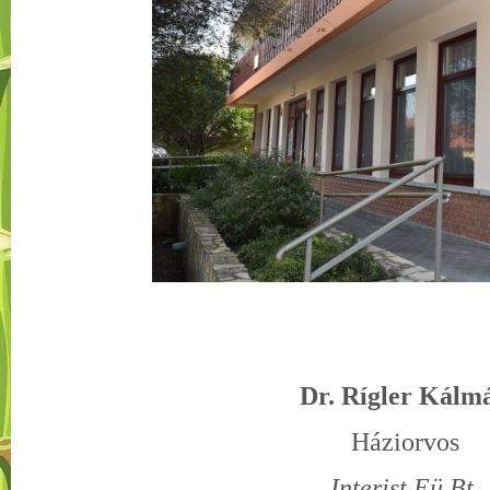
Dr. Rígler Kálm
Háziorvos
Interist Eü Bt.