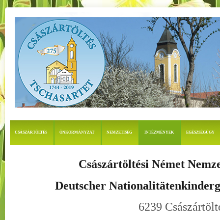
CSÁSZÁRTÖLTÉS
ÖNKORMÁNYZAT
NEMZETISÉG
INTÉZMÉNYEK
EGÉSZSÉGÜGY
Császártöltési Német Nemze
Deutscher Nationalitätenkinderg
6239 Császártölt