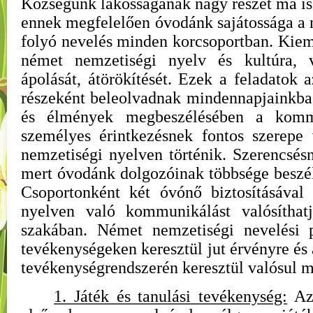
Községünk lakosságának nagy részét ma is 
ennek megfelelően óvodánk sajátossága a
folyó nevelés minden korcsoportban. Kieme
német nemzetiségi nyelv és kultúra,
ápolását, átörökítését. Ezek a feladatok
részeként beleolvadnak mindennapjainkba
és élmények megbeszélésében a kommu
személyes érintkezésnek fontos szerepe
nemzetiségi nyelven történik. Szerencsé
mert óvodánk dolgozóinak többsége beszéli
Csoportonként két óvónő biztosításával
nyelven való kommunikálást valósítha
szakában. Német nemzetiségi nevelési 
tevékenységeken keresztül jut érvényre és
tevékenységrendszerén keresztül valósul 
1. Játék és tanulási tevékenység:
Az 