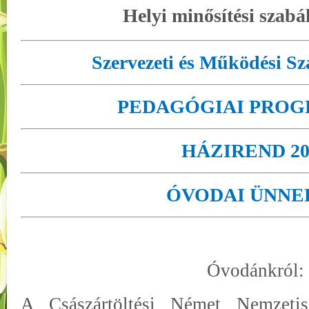
Helyi minősítési szabá
Szervezeti és Működési Sz
PEDAGÓGIAI PROG
HÁZIREND 20
ÓVODAI ÜNNE
Óvodánkról:
A Császártöltési Német Nemzeti