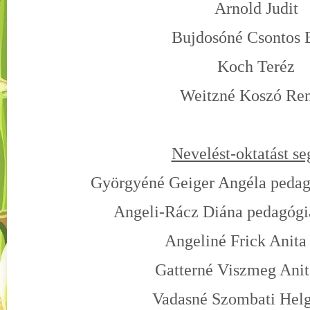
Arnold Judit
Bujdosóné Csontos 
Koch Teréz
Weitzné Koszó Ren
Nevelést-oktatást se
Györgyéné Geiger Angéla pedagó
Angeli-Rácz Diána pedagógia
Angeliné Frick Anita
Gatterné Viszmeg Anit
Vadasné Szombati Helg