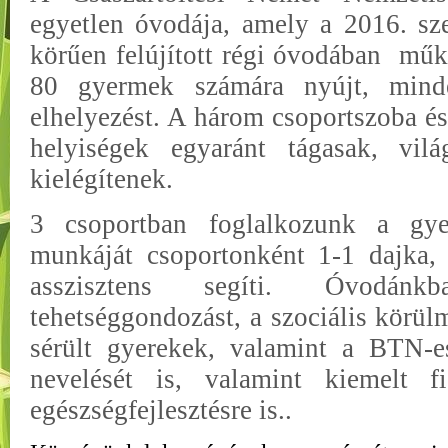
egyetlen óvodája, amely a 2016. sze
körűen felújított régi óvodában
műk
80 gyermek számára nyújt, minde
elhelyezést. A három csoportszoba és
helyiségek egyaránt tágasak, vil
kielégítenek.
3 csoportban foglalkozunk a gye
munkáját csoportonként 1-1 dajka,
asszisztens segíti. Óvodá
tehetséggondozást, a szociális körül
sér
ült gyerekek
, valamint a BTN-e
nevelését is
, valamint kiemelt f
egészségfejlesztésre is.
.