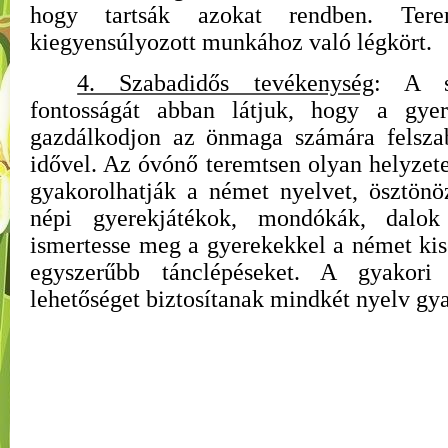
hogy tartsák azokat rendben. Te
kiegyensúlyozott munkához való légkört.
4. Szabadidős tevékenység
: A sz
fontosságát abban látjuk, hogy a gye
gazdálkodjon az önmaga számára felszab
idővel. Az óvónő teremtsen olyan helyzete
gyakorolhatják a német nyelvet, ösztön
népi gyerekjátékok, mondókák, dalok e
ismertesse meg a gyerekekkel a német kis
egyszerűbb tánclépéseket. A gyakori 
lehetőséget biztosítanak mindkét nyelv gya
Császártölt