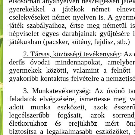
elsősorban anyanyelvén beszélgessen játé
gyerekekkel a játékok német elnev
cselekvéseket német nyelven is. A gyerm
játék szabályaihoz, értse meg németül i
népviselet egyes darabjainak gyűjtésére 
játékukban (pacsker, kötény, fejdísz, stb.)
2. Társas, közösségi tevékenység
: Az 
derűs óvodai mindennapokat, amelyben
gyermekek közötti, valamint a felnőtt
gyakoribb kontaktus-felvételre a nemzetisé
3. Munkatevékenység
: Az óvónő ta
feladatok elvégzésére, ismertesse meg v
adott munka eszközeit, azok ésszer
legcélszerűbb fogásait, azok sorre
életkorukhoz és erejükhöz mért önál
biztosítsa a legalkalmasabb eszközöket, 