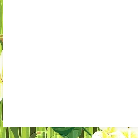
Császártölt
desig