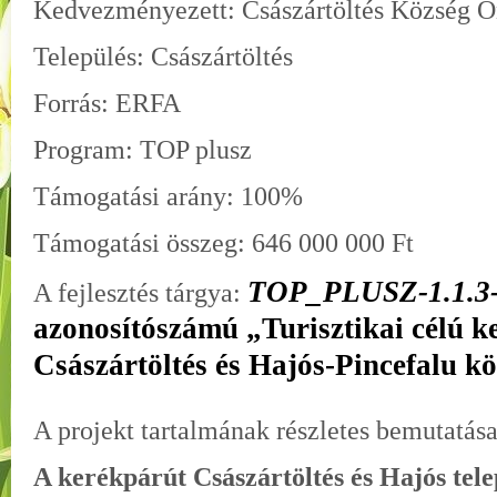
Kedvezményezett: Császártöltés Község 
Település: Császártöltés
Forrás: ERFA
Program: TOP plusz
Támogatási arány: 100%
Támogatási összeg: 646 000 000 Ft
TOP_PLUSZ-1.1.3-
A fejlesztés tárgya:
azonosítószámú „Turisztikai célú k
Császártöltés és Hajós-Pincefalu k
A projekt tartalmának részletes bemutatás
A kerékpárút Császártöltés és Hajós tele