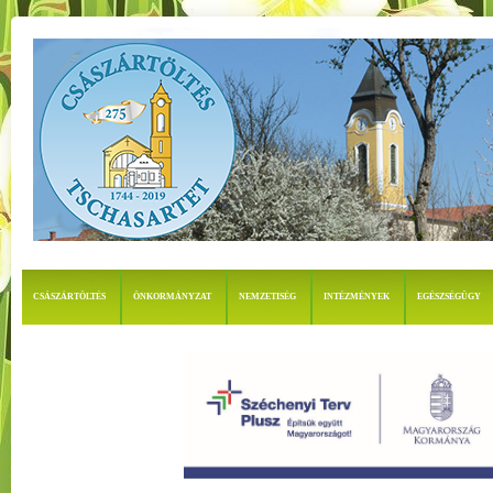
CSÁSZÁRTÖLTÉS
ÖNKORMÁNYZAT
NEMZETISÉG
INTÉZMÉNYEK
EGÉSZSÉGÜGY