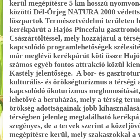
kerül megépítésre 5 km hosszú nyomvona
közötti Dél-Őrjeg NATURA 2000 védettsé
löszpartok Természetvédelmi területen h
kerékpárút a Hajós-Pincefalu gasztronóm
Császártöltéssel, mely hozzájárul a térs
kapcsolódó programlehetőségek szélesíté
már meglévő kerékpárút köti össze Hajó
számos egyéb fontos attrakció közül kie
Kastély jelentősége. A bor- és gasztrotu
kulturális- és örökségturizmus a térségi
kapcsolódó ökoturizmus meghonosítását, t
lehetővé a beruházás, mely a térség termés
örökség adottságainak jobb kihasználásá
térségben jelenleg megtalálható kerékpá
szegényes, de a tervek szerint a közeljöv
megépítésre kerül, mely szakaszokkal a