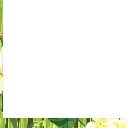
Császártölt
desig